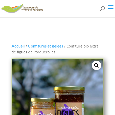
single-product.php
Accueil
Confitures et gelées
/
/ Confiture bio extra
de figues de Porquerolles