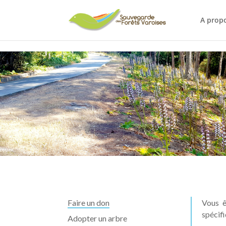
page.php
A prop
Faire un don
Vous ê
spécif
Adopter un arbre