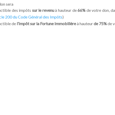
don sera
ctible des impôts
sur le revenu
à hauteur de
66%
de votre don, da
icle 200 du Code Général des Impôts
)
ctible de
l’Impôt sur la Fortune Immobilière
à hauteur
de 75%
de v