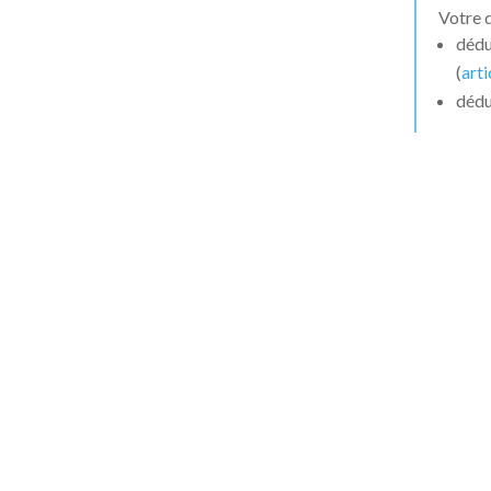
Votre 
dédu
(
art
dédu